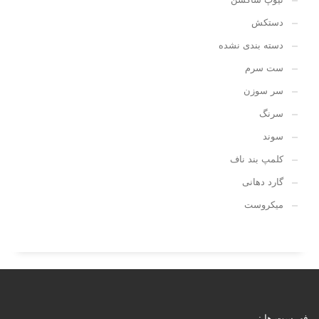
دستکش
دسته بندی نشده
ست سرم
سر سوزن
سرنگ
سوند
کلمپ بند ناف
گارد دهانی
میکروست
فهرست ها :