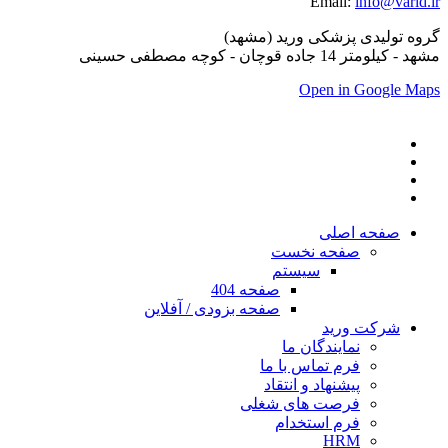
Email:
info@varid.ir
گروه تولیدی پزشکی ورید (مشهد)
مشهد - کیلومتر 14 جاده قوچان - کوچه مصطفی حسینی
Open in Google Maps
صفحه اصلی
صفحه نخست
سیستم
صفحه 404
صفحه بزودی / آفلاین
شرکت ورید
نمایندگان ما
فرم تماس با ما
پیشنهاد و انتقاد
فرصت های شغلی
فرم استخدام
HRM