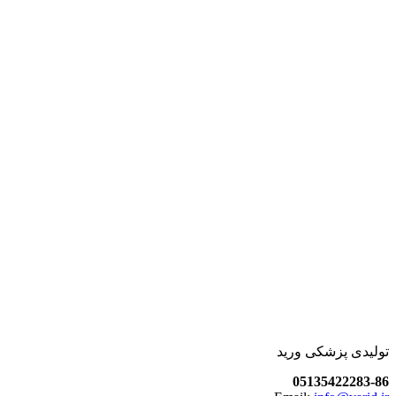
تولیدی پزشکی ورید
05135422283-86