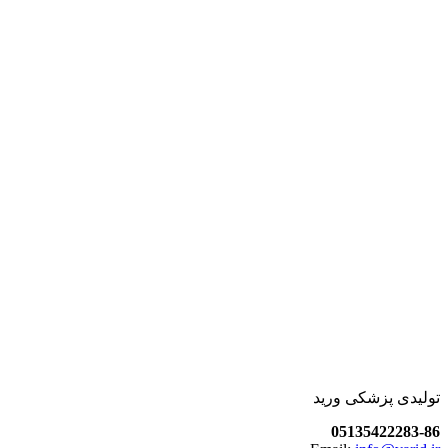
تولیدی پزشکی ورید
05135422283-86