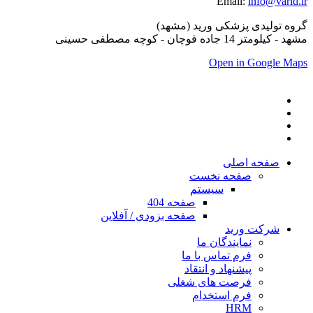
Email:
info@varid.ir
گروه تولیدی پزشکی ورید (مشهد)
مشهد - کیلومتر 14 جاده قوچان - کوچه مصطفی حسینی
Open in Google Maps
صفحه اصلی
صفحه نخست
سیستم
صفحه 404
صفحه بزودی / آفلاین
شرکت ورید
نمایندگان ما
فرم تماس با ما
پیشنهاد و انتقاد
فرصت های شغلی
فرم استخدام
HRM