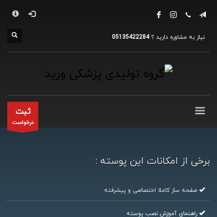
فروشگاه
×
1
وارد حساب کاربری شوید.
نیاز به مشاوره دارید ؟
05135422284
2
محصول مورد نیازتان را بررسی کرده.
3
مبلغ
محصول
را پرداخت کرده.
گروه تولیدی پزشکی ورید
ساعات کاری
ثبت
درخواست
شنبه تا چهارشنبه - 8 تا 16
پنج شنبه - 8 تا 14
جمعه ها تعطیل هستیم !
برخی از امکانات این پوسته :
صفحه ساز کاملا اختصاصی و پیشرفته
راهنمای آموزش نصب پوسته