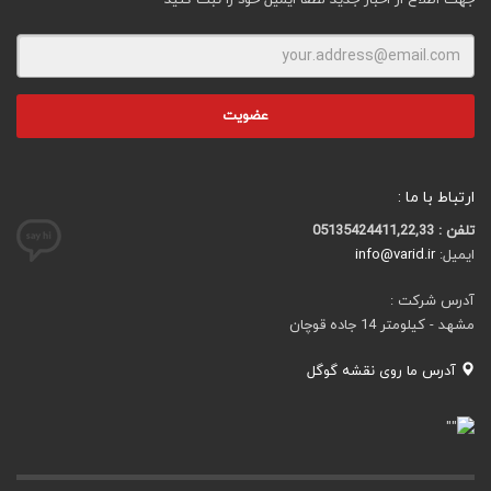
جهت اطلاع از اخبار جدید لطفا ایمیل خود را ثبت کنید
ارتباط با ما :
تلفن : 05135424411,22,33
ایمیل:
info@varid.ir
آدرس شرکت :
مشهد - کیلومتر 14 جاده قوچان
آدرس ما روی نقشه گوگل